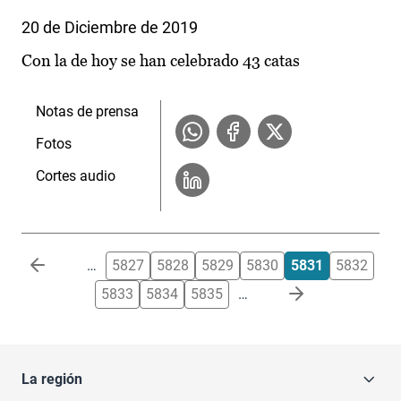
20 de Diciembre de 2019
Con la de hoy se han celebrado 43 catas
Notas de prensa
Fotos
Cortes audio
Paginación
…
5827
5828
5829
5830
5831
5832
5833
5834
5835
…
La región