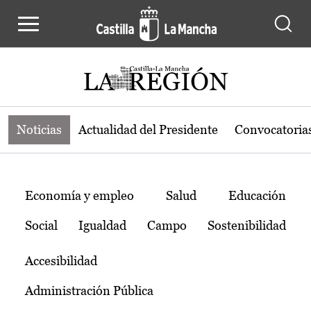
Noticias de la región de Castilla-L
Pasar al contenido principal
Noticias
Actualidad del Presidente
Convocatoria
Temas
Economía y empleo
Salud
Educación
Social
Igualdad
Campo
Sostenibilidad
Accesibilidad
Administración Pública