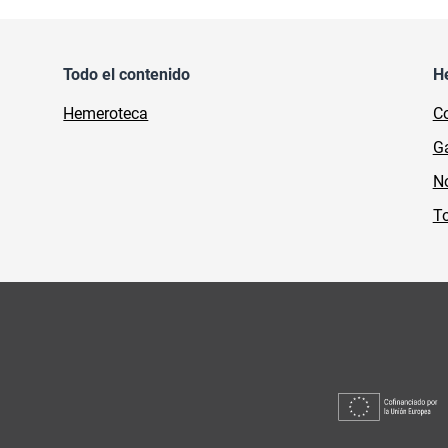
Todo el contenido
H
Hemeroteca
Co
Ga
No
To