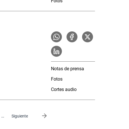
Fotos
Notas de prensa
Fotos
Cortes audio
…
Siguiente página
Siguiente