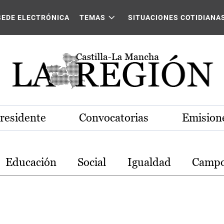
stilla-La Mancha
SEDE ELECTRÓNICA
TEMAS
SITUACIONES COTIDIANA
Presidente
Convocatorias
Emisione
Educación
Social
Igualdad
Camp