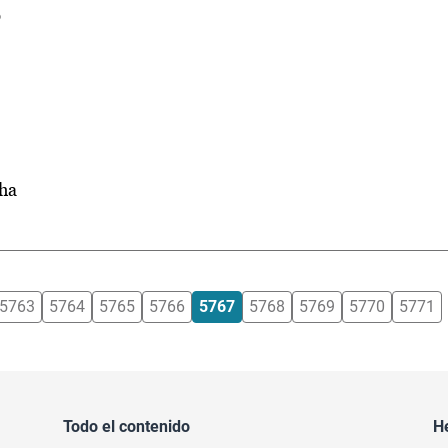
o
cha
5763
5764
5765
5766
5767
5768
5769
5770
5771
Todo el contenido
H