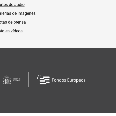
rtes de audio
lerías de imágenes
tas de prensa
tales vídeos