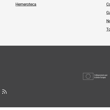
Hemeroteca
Co
Ga
No
To