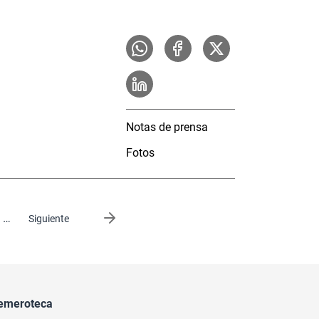
Notas de prensa
Fotos
…
Siguiente página
Siguiente
emeroteca