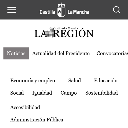
Noticias de la región de Castilla-L
Pasar al contenido principal
Noticias
Actualidad del Presidente
Convocatoria
Temas
Economía y empleo
Salud
Educación
Social
Igualdad
Campo
Sostenibilidad
Accesibilidad
Administración Pública