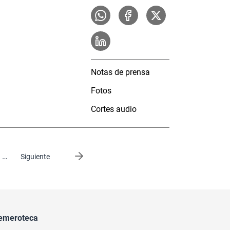
Notas de prensa
Fotos
Cortes audio
…
Siguiente página
Siguiente
emeroteca