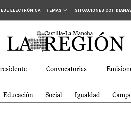
stilla-La Mancha
SEDE ELECTRÓNICA
TEMAS
SITUACIONES COTIDIANA
Presidente
Convocatorias
Emisione
Educación
Social
Igualdad
Camp