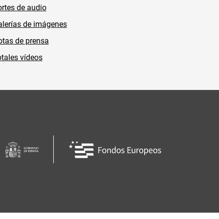
rtes de audio
lerías de imágenes
tas de prensa
tales vídeos