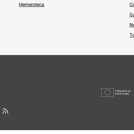
Hemeroteca
Co
Ga
No
To