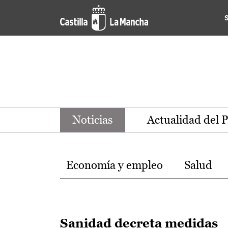
Noticias de la región de Ca
Pasar al contenido principal
Noticias
Actualidad del 
Temas
Economía y empleo
Salud
Sanidad decreta medidas