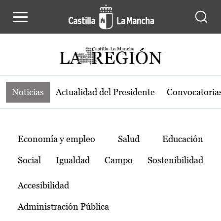
Noticias de la región de Castilla-L
Pasar al contenido principal
Noticias
Actualidad del Presidente
Convocatoria
Temas
Economía y empleo
Salud
Educación
Social
Igualdad
Campo
Sostenibilidad
Accesibilidad
Administración Pública