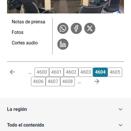
Notas de prensa
Fotos
Cortes audio
Paginación
…
4600
4601
4602
4603
4604
4605
4606
4607
4608
…
La región
Todo el contenido