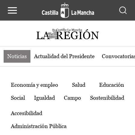
Noticias de la región de Castilla-L
Pasar al contenido principal
Noticias
Actualidad del Presidente
Convocatoria
Temas
Economía y empleo
Salud
Educación
Social
Igualdad
Campo
Sostenibilidad
Accesibilidad
Administración Pública