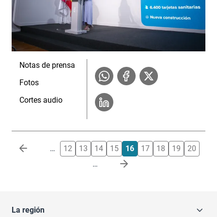
Notas de prensa
Fotos
Cortes audio
Paginación
…
12
13
14
15
16
17
18
19
20
…
La región