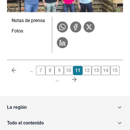
Notas de prensa
Fotos
Paginación
…
7
8
9
10
11
12
13
14
15
…
La región
Todo el contenido