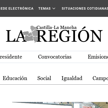
stilla-La Mancha
SEDE ELECTRÓNICA
TEMAS
SITUACIONES COTIDIANA
Presidente
Convocatorias
Emisione
Educación
Social
Igualdad
Camp