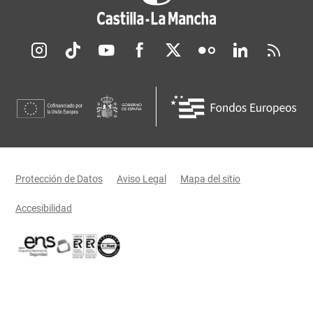
Redes sociales JCCM
Menú legal
Protección de Datos
Aviso Legal
Mapa del sitio
Accesibilidad
Certificaciones oficiales del Gobierno de Castilla-La Mancha