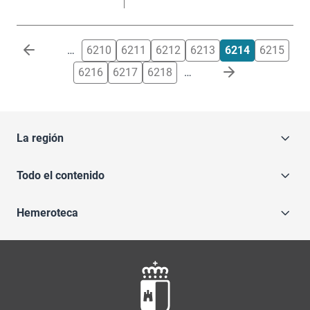
Paginación
…
6210
6211
6212
6213
6214
6215
6216
6217
6218
…
La región
Todo el contenido
Hemeroteca