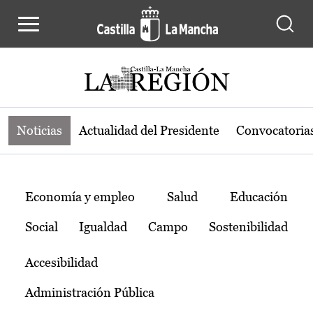
Noticias de la región de Castilla-L
Pasar al contenido principal
Noticias
Actualidad del Presidente
Convocatoria
Temas
Economía y empleo
Salud
Educación
Social
Igualdad
Campo
Sostenibilidad
Accesibilidad
Administración Pública