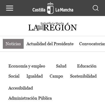
Noticias de la región de Castilla-L
Pasar al contenido principal
Noticias
Actualidad del Presidente
Convocatoria
Temas
Economía y empleo
Salud
Educación
Social
Igualdad
Campo
Sostenibilidad
Accesibilidad
Administración Pública