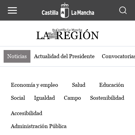
Noticias de la región de Castilla-L
Pasar al contenido principal
Noticias
Actualidad del Presidente
Convocatoria
Temas
Economía y empleo
Salud
Educación
Social
Igualdad
Campo
Sostenibilidad
Accesibilidad
Administración Pública