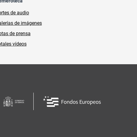
emeroteca
rtes de audio
lerías de imágenes
tas de prensa
tales vídeos