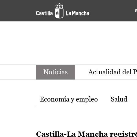
Noticias de la región de Ca
Pasar al contenido principal
Noticias
Actualidad del 
Temas
Economía y empleo
Salud
Castilla-La Mancha registr