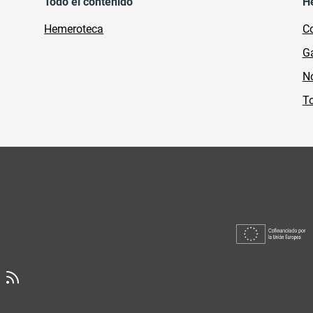
Todo el contenido
H
Hemeroteca
Co
Ga
No
To