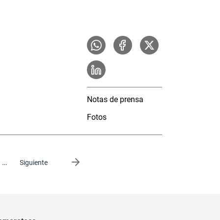
Notas de prensa
Fotos
…
Siguiente página
Siguiente