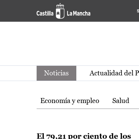
Noticias de la región de Ca
Pasar al contenido principal
Noticias
Actualidad del 
Temas
Economía y empleo
Salud
El 79,21 por ciento de los