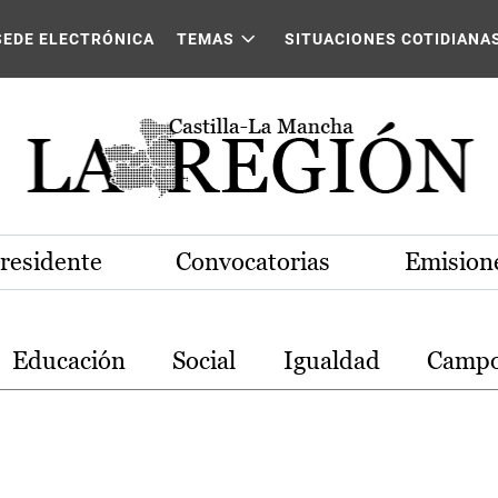
stilla-La Mancha
SEDE ELECTRÓNICA
TEMAS
SITUACIONES COTIDIANA
Presidente
Convocatorias
Emisione
Educación
Social
Igualdad
Camp