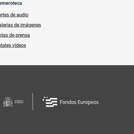
emeroteca
rtes de audio
lerías de imágenes
tas de prensa
tales vídeos