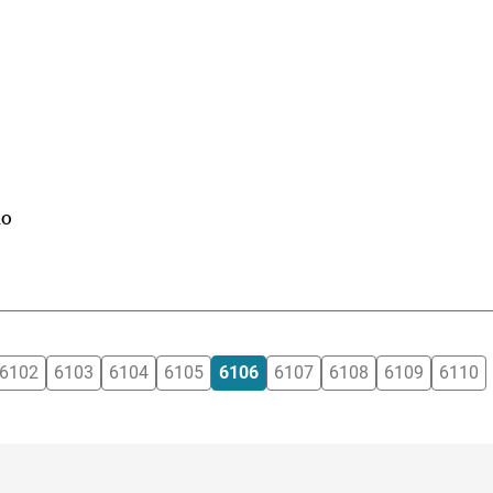
mo
6102
6103
6104
6105
6106
6107
6108
6109
6110