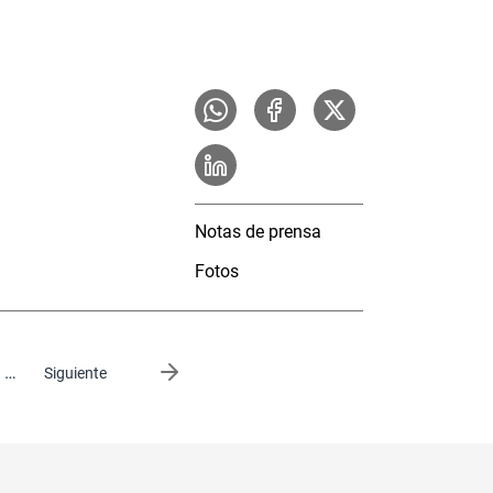
Notas de prensa
Fotos
…
Siguiente página
Siguiente