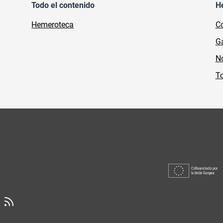
Todo el contenido
H
Hemeroteca
Co
Ga
No
To