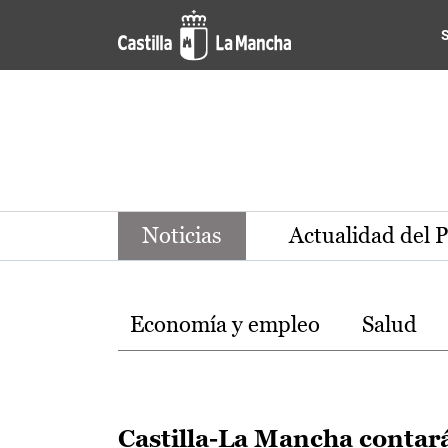
Noticias de la región de Ca
Pasar al contenido principal
Noticias
Actualidad del 
Temas
Economía y empleo
Salud
Castilla-La Mancha contar