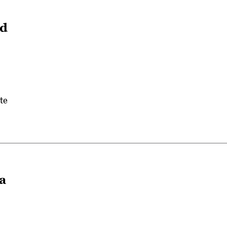
ad
te
a