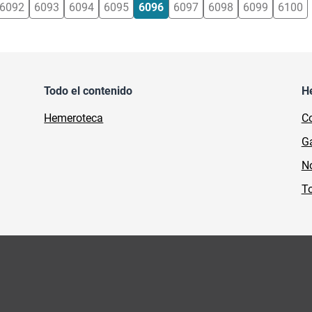
6092
6093
6094
6095
6096
6097
6098
6099
6100
Todo el contenido
H
Hemeroteca
Co
Ga
No
To