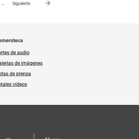
…
Siguiente página
Siguiente
emeroteca
rtes de audio
lerías de imágenes
tas de prensa
tales vídeos