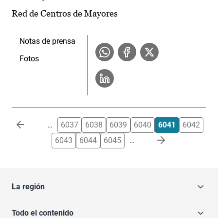
Red de Centros de Mayores
Notas de prensa
Fotos
Paginación
…
6037
6038
6039
6040
6041
6042
6043
6044
6045
…
La región
Todo el contenido