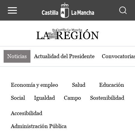
Noticias de la región de Castilla-L
Pasar al contenido principal
Noticias
Actualidad del Presidente
Convocatoria
Temas
Economía y empleo
Salud
Educación
Social
Igualdad
Campo
Sostenibilidad
Accesibilidad
Administración Pública