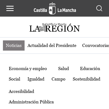
Noticias de la región de Castilla-L
Pasar al contenido principal
Noticias
Actualidad del Presidente
Convocatoria
Temas
Economía y empleo
Salud
Educación
Social
Igualdad
Campo
Sostenibilidad
Accesibilidad
Administración Pública