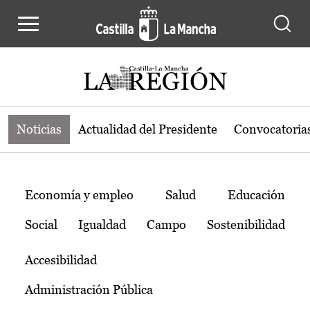
Noticias de la región de Castilla-L
Pasar al contenido principal
Noticias
Actualidad del Presidente
Convocatoria
Temas
Economía y empleo
Salud
Educación
Social
Igualdad
Campo
Sostenibilidad
Accesibilidad
Administración Pública