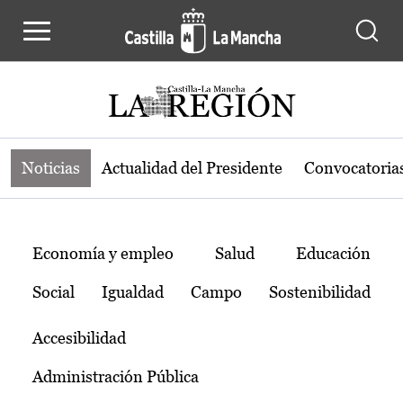
Noticias de la región de Castilla-L
Pasar al contenido principal
Noticias
Actualidad del Presidente
Convocatoria
Temas
Economía y empleo
Salud
Educación
Social
Igualdad
Campo
Sostenibilidad
Accesibilidad
Administración Pública