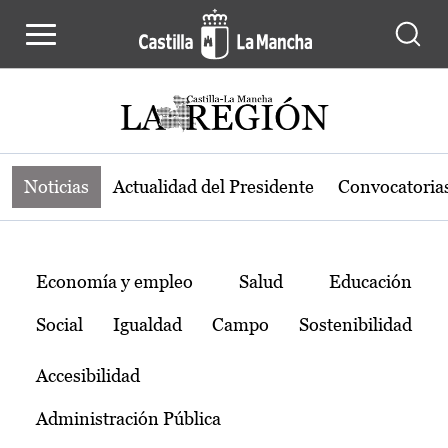
Noticias de la región de Castilla-L
Pasar al contenido principal
Noticias
Actualidad del Presidente
Convocatoria
Temas
Economía y empleo
Salud
Educación
Social
Igualdad
Campo
Sostenibilidad
Accesibilidad
Administración Pública