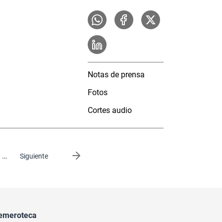
Notas de prensa
Fotos
Cortes audio
…
Siguiente página
Siguiente
emeroteca