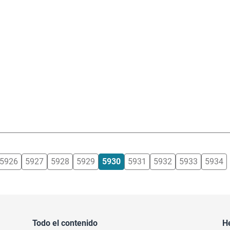
5926
5927
5928
5929
5930
5931
5932
5933
5934
Todo el contenido
H