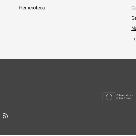
Hemeroteca
Co
Ga
No
To