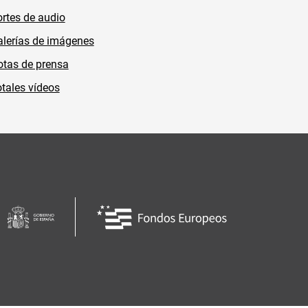
rtes de audio
lerías de imágenes
tas de prensa
tales vídeos