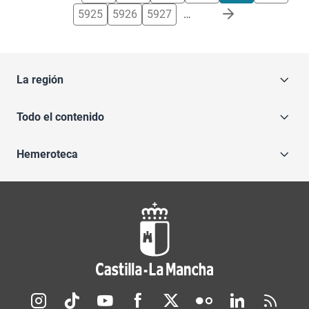
5925
5926
5927
…
La región
Todo el contenido
Hemeroteca
Redes sociales JCCM