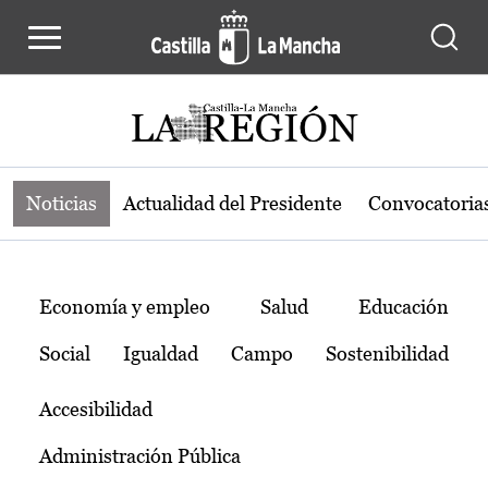
Noticias de la región de Castilla-L
Pasar al contenido principal
Noticias
Actualidad del Presidente
Convocatoria
Temas
Economía y empleo
Salud
Educación
Social
Igualdad
Campo
Sostenibilidad
Accesibilidad
Administración Pública