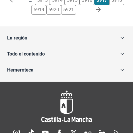
…
5913
5914
5915
5916
5917
5918
5919
5920
5921
…
La región
Todo el contenido
Hemeroteca