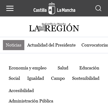
Noticias de la región de Castilla-L
Pasar al contenido principal
Noticias
Actualidad del Presidente
Convocatoria
Temas
Economía y empleo
Salud
Educación
Social
Igualdad
Campo
Sostenibilidad
Accesibilidad
Administración Pública