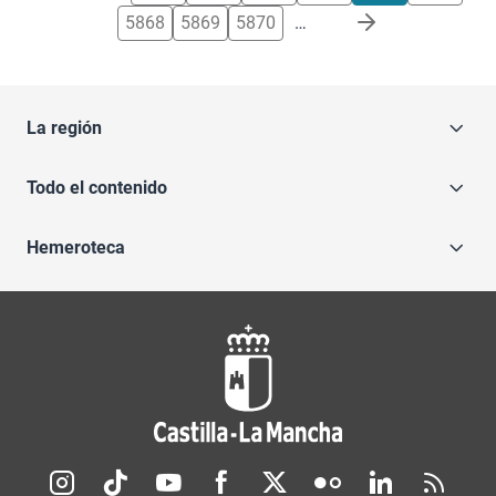
5868
5869
5870
…
La región
Todo el contenido
Hemeroteca
Redes sociales JCCM