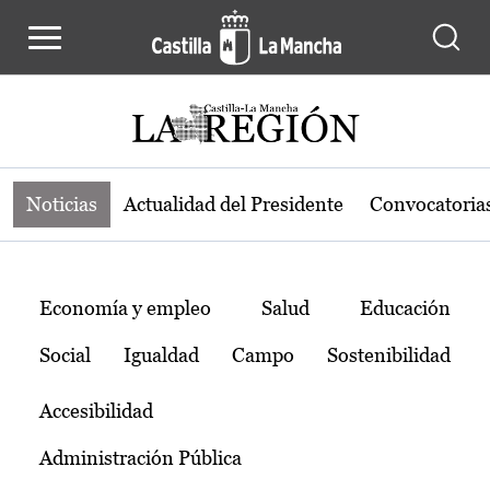
Noticias de la región de Castilla-L
Pasar al contenido principal
Noticias
Actualidad del Presidente
Convocatoria
Temas
Economía y empleo
Salud
Educación
Social
Igualdad
Campo
Sostenibilidad
Accesibilidad
Administración Pública