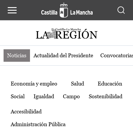
Noticias de la región de Castilla-L
Pasar al contenido principal
Noticias
Actualidad del Presidente
Convocatoria
Temas
Economía y empleo
Salud
Educación
Social
Igualdad
Campo
Sostenibilidad
Accesibilidad
Administración Pública