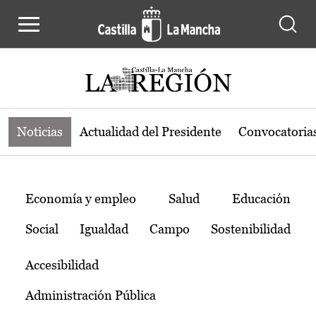
Noticias de la región de Castilla-L
Pasar al contenido principal
Noticias
Actualidad del Presidente
Convocatoria
Temas
Economía y empleo
Salud
Educación
Social
Igualdad
Campo
Sostenibilidad
Accesibilidad
Administración Pública