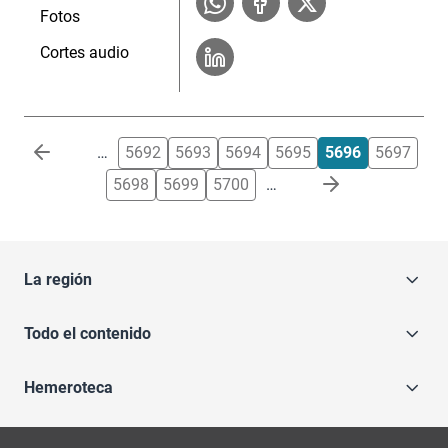
Fotos
Cortes audio
Paginación
…
5692
5693
5694
5695
5696
5697
5698
5699
5700
…
La región
Todo el contenido
Hemeroteca