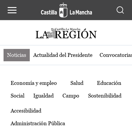
Noticias de la región de Castilla-L
Pasar al contenido principal
Noticias
Actualidad del Presidente
Convocatoria
Temas
Economía y empleo
Salud
Educación
Social
Igualdad
Campo
Sostenibilidad
Accesibilidad
Administración Pública