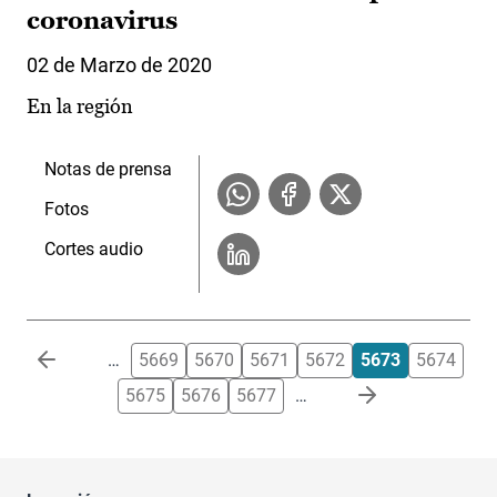
coronavirus
02 de Marzo de 2020
En la región
Notas de prensa
Fotos
Cortes audio
Paginación
…
5669
5670
5671
5672
5673
5674
5675
5676
5677
…