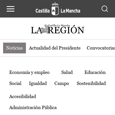
Noticias de la región de Castilla-L
Pasar al contenido principal
Noticias
Actualidad del Presidente
Convocatoria
Temas
Economía y empleo
Salud
Educación
Social
Igualdad
Campo
Sostenibilidad
Accesibilidad
Administración Pública