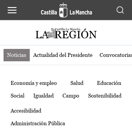
Noticias de la región de Castilla-L
Pasar al contenido principal
Noticias
Actualidad del Presidente
Convocatoria
Temas
Economía y empleo
Salud
Educación
Social
Igualdad
Campo
Sostenibilidad
Accesibilidad
Administración Pública