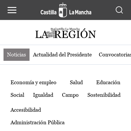
Noticias de la región de Castilla-L
Pasar al contenido principal
Noticias
Actualidad del Presidente
Convocatoria
Temas
Economía y empleo
Salud
Educación
Social
Igualdad
Campo
Sostenibilidad
Accesibilidad
Administración Pública