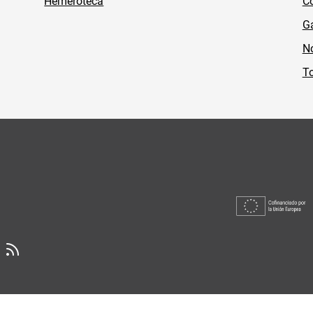
Hemeroteca
Co
Ga
No
To