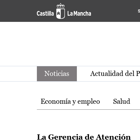
Noticias de la región de Ca
Pasar al contenido principal
Noticias
Actualidad del 
Temas
Economía y empleo
Salud
La Gerencia de Atención