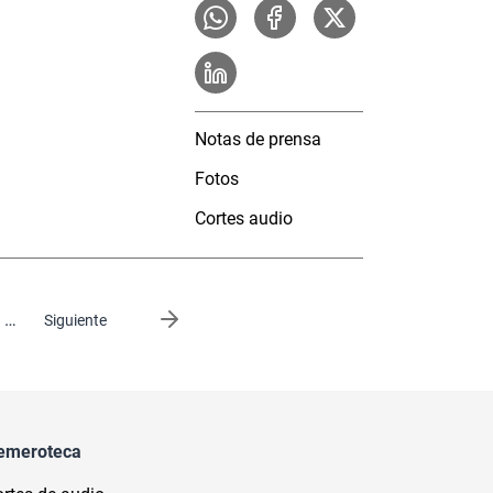
Notas de prensa
Fotos
Cortes audio
…
Siguiente página
Siguiente
emeroteca