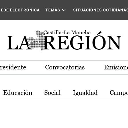
stilla-La Mancha
SEDE ELECTRÓNICA
TEMAS
SITUACIONES COTIDIANA
Presidente
Convocatorias
Emisione
Educación
Social
Igualdad
Camp