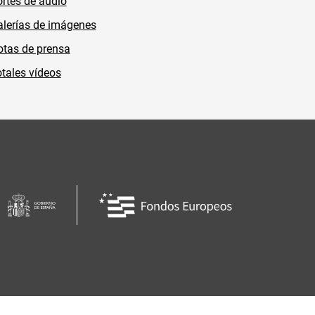
rtes de audio
lerías de imágenes
tas de prensa
tales vídeos