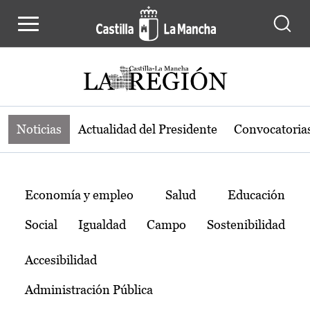
Noticias de la región de Castilla-L
Pasar al contenido principal
Noticias
Actualidad del Presidente
Convocatoria
Temas
Economía y empleo
Salud
Educación
Social
Igualdad
Campo
Sostenibilidad
Accesibilidad
Administración Pública