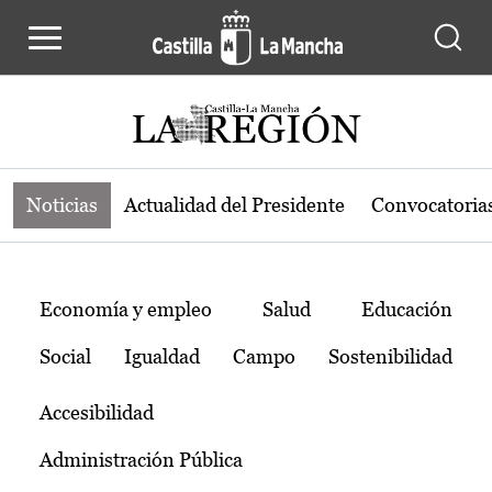
Noticias de la región de Castilla-L
Pasar al contenido principal
Noticias
Actualidad del Presidente
Convocatoria
Temas
Economía y empleo
Salud
Educación
Social
Igualdad
Campo
Sostenibilidad
Accesibilidad
Administración Pública