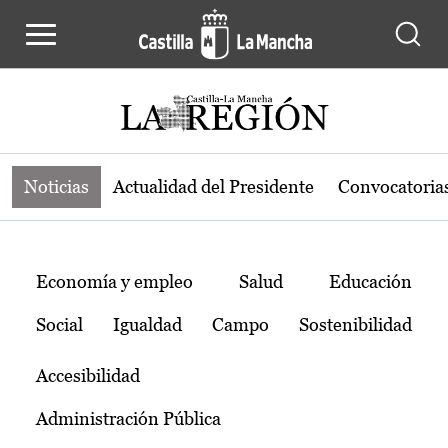
Noticias de la región de Castilla-L
Pasar al contenido principal
Noticias
Actualidad del Presidente
Convocatoria
Temas
Economía y empleo
Salud
Educación
Social
Igualdad
Campo
Sostenibilidad
Accesibilidad
Administración Pública