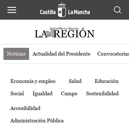
Noticias de la región de Castilla-L
Pasar al contenido principal
Noticias
Actualidad del Presidente
Convocatoria
Temas
Economía y empleo
Salud
Educación
Social
Igualdad
Campo
Sostenibilidad
Accesibilidad
Administración Pública