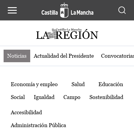
Noticias de la región de Castilla-L
Pasar al contenido principal
Noticias
Actualidad del Presidente
Convocatoria
Temas
Economía y empleo
Salud
Educación
Social
Igualdad
Campo
Sostenibilidad
Accesibilidad
Administración Pública