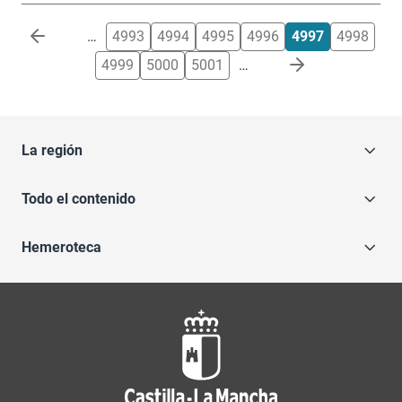
Paginación
…
4993
4994
4995
4996
4997
4998
4999
5000
5001
…
La región
Todo el contenido
Hemeroteca