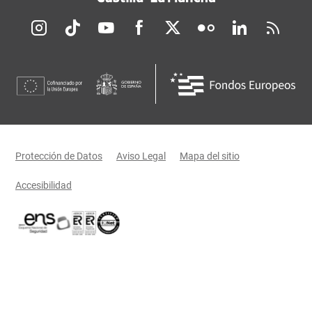
Redes sociales JCCM
Menú legal
Protección de Datos
Aviso Legal
Mapa del sitio
Accesibilidad
Certificaciones oficiales del Gobierno de Castilla-La Mancha