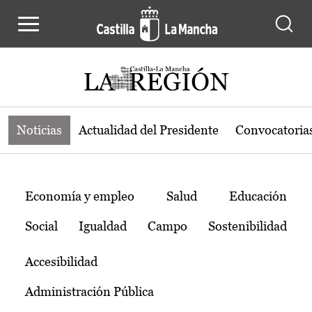
Noticias de la región de Castilla-L
Pasar al contenido principal
Noticias
Actualidad del Presidente
Convocatoria
Temas
Economía y empleo
Salud
Educación
Social
Igualdad
Campo
Sostenibilidad
Accesibilidad
Administración Pública