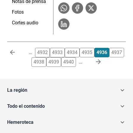
Notas de prensa
Fotos
Cortes audio
Paginación
…
4932
4933
4934
4935
4936
4937
4938
4939
4940
…
La región
Todo el contenido
Hemeroteca