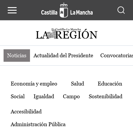
Noticias de la región de Castilla-L
Pasar al contenido principal
Noticias
Actualidad del Presidente
Convocatoria
Temas
Economía y empleo
Salud
Educación
Social
Igualdad
Campo
Sostenibilidad
Accesibilidad
Administración Pública