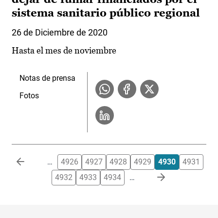
sistema sanitario público regional
26 de Diciembre de 2020
Hasta el mes de noviembre
Notas de prensa
Fotos
Paginación
…
4926
4927
4928
4929
4930
4931
4932
4933
4934
…