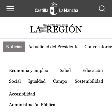
Noticias de la región de Castilla-L
Pasar al contenido principal
Noticias
Actualidad del Presidente
Convocatoria
Temas
Economía y empleo
Salud
Educación
Social
Igualdad
Campo
Sostenibilidad
Accesibilidad
Administración Pública