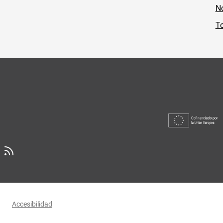
No
To
Accesibilidad