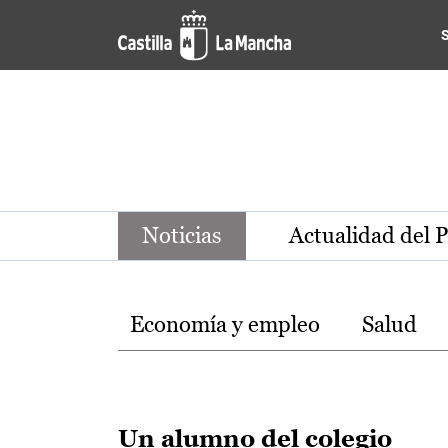
Noticias de la región de Ca
Pasar al contenido principal
Noticias
Actualidad del 
Temas
Economía y empleo
Salud
Un alumno del colegio