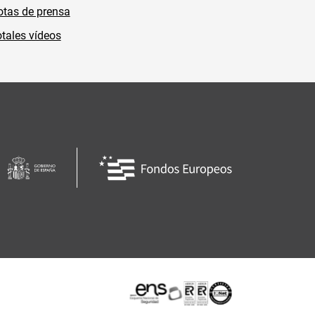
tas de prensa
tales vídeos
Certificaciones o