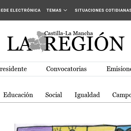
stilla-La Mancha
SEDE ELECTRÓNICA
TEMAS
SITUACIONES COTIDIANA
Presidente
Convocatorias
Emisione
Educación
Social
Igualdad
Camp