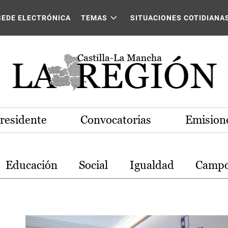
stilla-La Mancha
SEDE ELECTRÓNICA
TEMAS
SITUACIONES COTIDIANA
Presidente
Convocatorias
Emisione
Educación
Social
Igualdad
Camp