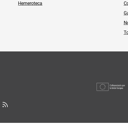
Hemeroteca
Co
Ga
No
To