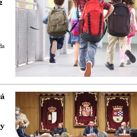
2
da
rá
 y