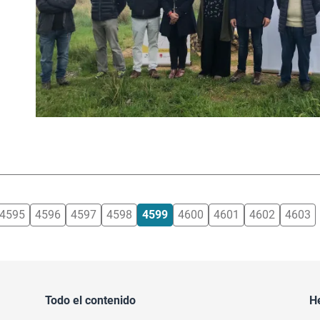
4595
4596
4597
4598
4599
4600
4601
4602
4603
Todo el contenido
H