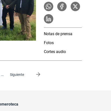
Notas de prensa
Fotos
Cortes audio
…
Siguiente página
Siguiente
emeroteca