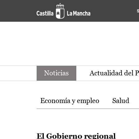
Noticias de la región de Ca
Pasar al contenido principal
Noticias
Actualidad del 
Temas
Economía y empleo
Salud
El Gobierno regional