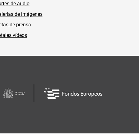
rtes de audio
lerías de imágenes
tas de prensa
tales vídeos