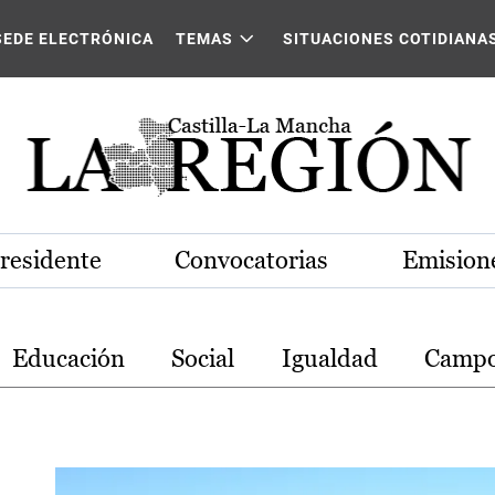
stilla-La Mancha
SEDE ELECTRÓNICA
TEMAS
SITUACIONES COTIDIANA
Presidente
Convocatorias
Emisione
Educación
Social
Igualdad
Camp