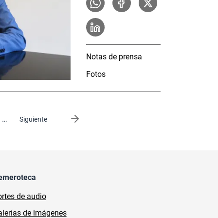
Notas de prensa
Fotos
…
Siguiente página
Siguiente
emeroteca
rtes de audio
lerías de imágenes