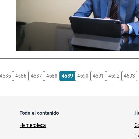
4585
4586
4587
4588
4589
4590
4591
4592
4593
Todo el contenido
H
Hemeroteca
Co
Ga