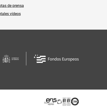
tas de prensa
tales vídeos
Certificaciones o