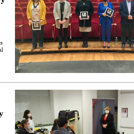
es
al
y