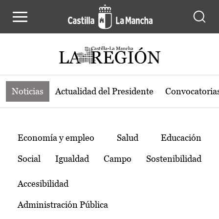
Noticias de la región de Castilla-L
Pasar al contenido principal
Noticias
Actualidad del Presidente
Convocatoria
Temas
Economía y empleo
Salud
Educación
Social
Igualdad
Campo
Sostenibilidad
Accesibilidad
Administración Pública