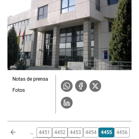
Notas de prensa
Fotos
Paginación
…
4451
4452
4453
4454
4455
4456