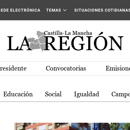
stilla-La Mancha
SEDE ELECTRÓNICA
TEMAS
SITUACIONES COTIDIANA
Presidente
Convocatorias
Emisione
Educación
Social
Igualdad
Camp