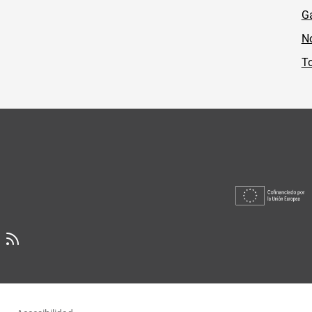
Ga
No
To