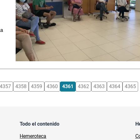
la
4357
4358
4359
4360
4361
4362
4363
4364
4365
Todo el contenido
H
Hemeroteca
Co