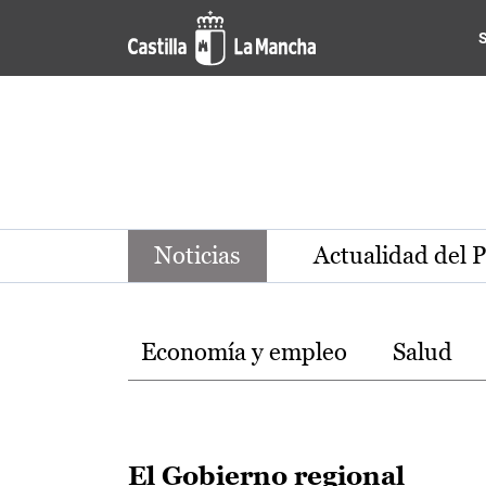
Noticias de la región de Ca
Pasar al contenido principal
Noticias
Actualidad del 
Temas
Economía y empleo
Salud
El Gobierno regional