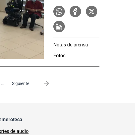
Notas de prensa
Fotos
…
Siguiente página
Siguiente
emeroteca
rtes de audio