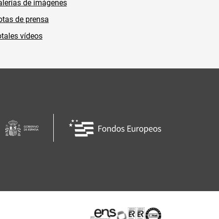
lerías de imágenes
tas de prensa
tales vídeos
Certificaciones o