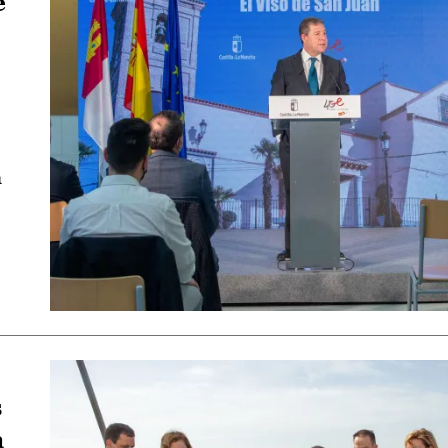
e
a
s
a