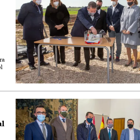
ra
el
al