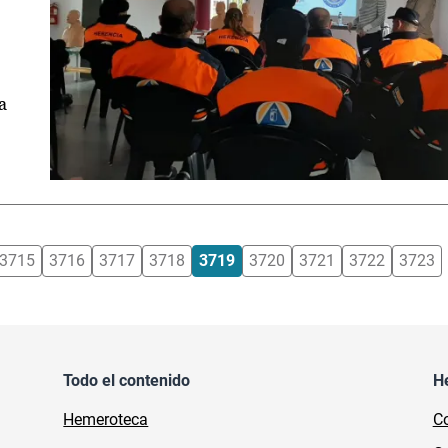
a
3715
3716
3717
3718
3719
3720
3721
3722
3723
Todo el contenido
H
Hemeroteca
Co