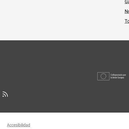
Ga
No
To
Accesibilidad