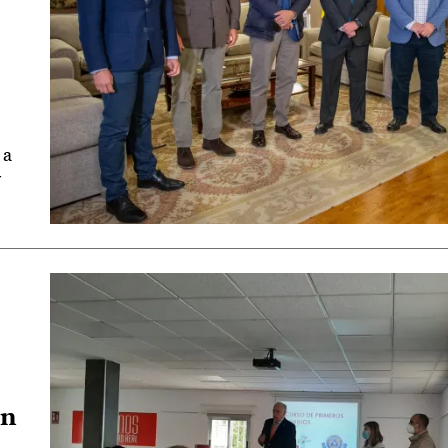
 a
y
ón