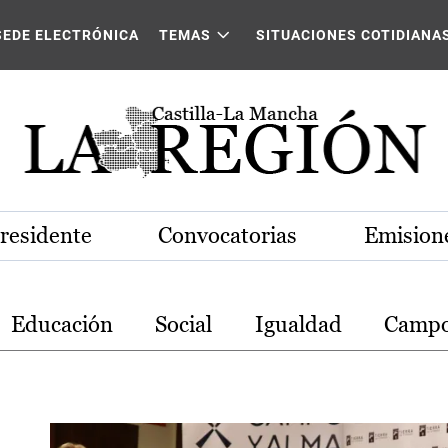
stilla-La Mancha
SEDE ELECTRÓNICA
TEMAS
SITUACIONES COTIDIANA
Presidente
Convocatorias
Emisione
Educación
Social
Igualdad
Camp