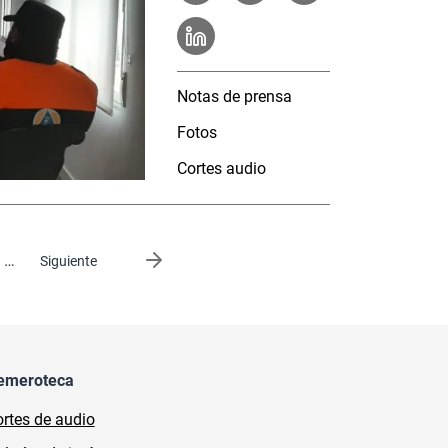
Notas de prensa
Fotos
Cortes audio
…
Siguiente página
Siguiente
emeroteca
rtes de audio