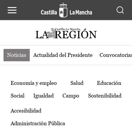
Noticias de la región de Castilla-L
Pasar al contenido principal
Noticias
Actualidad del Presidente
Convocatoria
Temas
Economía y empleo
Salud
Educación
Social
Igualdad
Campo
Sostenibilidad
Accesibilidad
Administración Pública