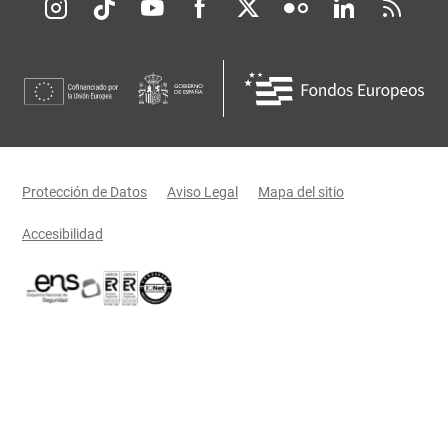
Redes sociales JCCM
Menú legal
Protección de Datos
Aviso Legal
Mapa del sitio
Accesibilidad
Certificaciones oficiales del Gobierno de Castilla-La Mancha