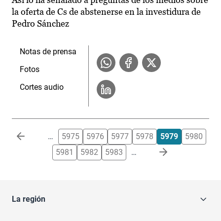
la oferta de Cs de abstenerse en la investidura de
Pedro Sánchez
Notas de prensa
Fotos
Cortes audio
Paginación
…
5975
5976
5977
5978
5979
5980
5981
5982
5983
…
La región