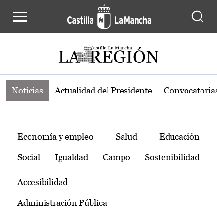
Noticias de la región de Castilla-L
Pasar al contenido principal
Noticias
Actualidad del Presidente
Convocatoria
Temas
Economía y empleo
Salud
Educación
Social
Igualdad
Campo
Sostenibilidad
Accesibilidad
Administración Pública