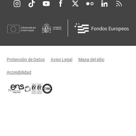
Redes sociales JCCM
Menú legal
Protección de Datos
Aviso Legal
Mapa del sitio
Accesibilidad
Certificaciones oficiales del Gobierno de Castilla-La Mancha