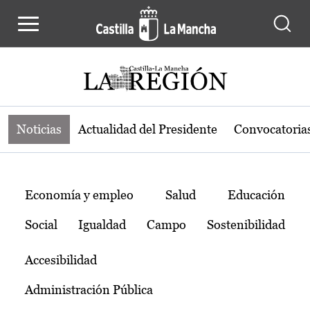
Noticias de la región de Castilla-L
Pasar al contenido principal
Noticias
Actualidad del Presidente
Convocatoria
Temas
Economía y empleo
Salud
Educación
Social
Igualdad
Campo
Sostenibilidad
Accesibilidad
Administración Pública