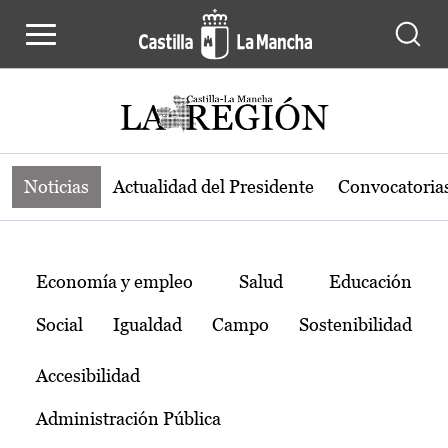
Noticias de la región de Castilla-L
Pasar al contenido principal
Noticias
Actualidad del Presidente
Convocatoria
Temas
Economía y empleo
Salud
Educación
Social
Igualdad
Campo
Sostenibilidad
Accesibilidad
Administración Pública