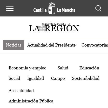
Noticias de la región de Castilla-L
Pasar al contenido principal
Noticias
Actualidad del Presidente
Convocatoria
Temas
Economía y empleo
Salud
Educación
Social
Igualdad
Campo
Sostenibilidad
Accesibilidad
Administración Pública