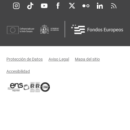
Redes sociales JCCM
Menú legal
Protección de Datos
Aviso Legal
Mapa del sitio
Accesibilidad
Certificaciones oficiales del Gobierno de Castilla-La Mancha